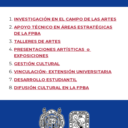
INVESTIGACIÓN EN EL CAMPO DE LAS ARTES
APOYO TÉCNICO EN ÁREAS ESTRATÉGICAS
DE LA FPBA
TALLERES DE ARTES
PRESENTACIONES ARTÍSTICAS o
EXPOSICIONES
GESTIÓN CULTURAL
VINCULACIÓN- EXTENSIÓN UNIVERSITARIA
DESARROLLO ESTUDIANTIL
DIFUSIÓN CULTURAL EN LA FPBA