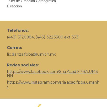
Taller de Creación Coreográfica
Dirección
Teléfonos:
(443) 3120984, (443) 3223500 ext 3531
Correo:
lic.
danza.fpba@umich.mx
Redes sociales:
https://www.facebook.com/Sria.Acad.FPBA.UMS
NH
https://www.instagram.com/sria.acad.fpba.umsnh
/