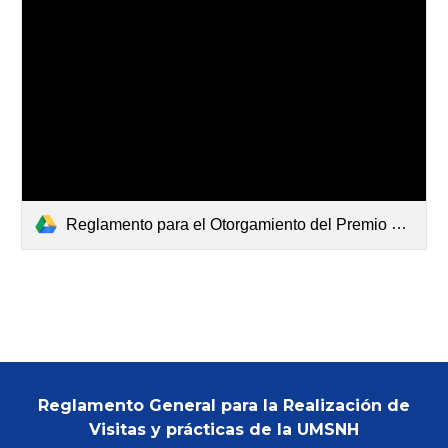
Reglamento para el Otorgamiento del Premio Padre de la Patria de la Universidad Michoacana de San Nicolás de Hidalgo_Derog_24_Oct_30_Pub_24_Nov_06_Vig_24_Nov_07.pdf
Reglamento General para la Realización de
Visitas y prácticas de la UMSNH