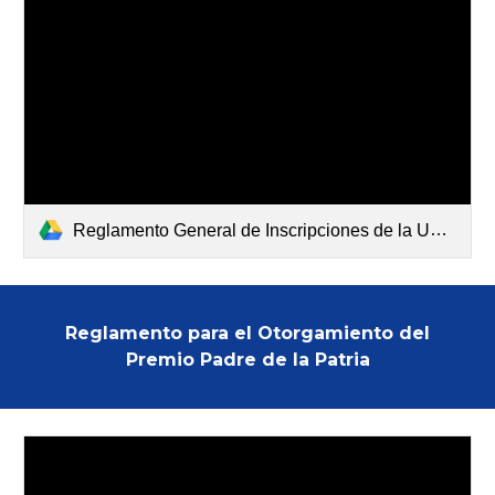
Reglamento General de Inscripciones de la Universidad Michoacana de San Nicolás de Hidalgo_Ap_24_Oct_30_Pub_24_Nov_06_Vig_24_Nov_07.pdf
Reglamento para el Otorgamiento del
Premio Padre de la Patria