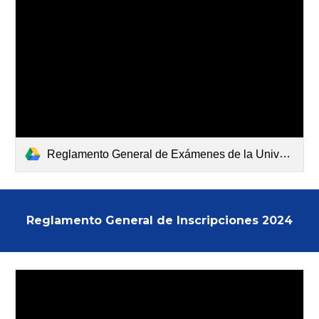
Reglamento General de Exámenes de la Universidad Michoacana de San Nicolás de Hidalgo_Ap_24_Oct_30_Pub_24_Nov_06_Vig_24_Nov_07.pdf
Reglamento General de Inscripciones 2024